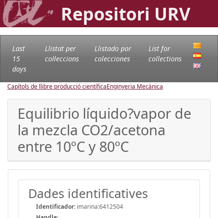
Repositori URV
Last
Llistat per
Llistado por
List for
15
col·leccions
colecciones
collections
days
Capítols de llibre producció científica
Enginyeria Mecànica
Equilibrio líquido?vapor de
la mezcla CO2/acetona
entre 10ºC y 80ºC
Dades identificatives
Identificador:
imarina:6412504
Handle
: