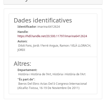
Dades identificatives
Identificador:
imarina:6412624
Handle
:
https://hdl.handle.net/20.500.11797/imarina6412624
Autors:
Diloli Fons, Jordi / Ferré Anguix, Ramon / VILÀ LLORACH,
JORDI
Altres:
Departament:
Història i Història de l'Art, Història i Història de l'Art
"És part de":
Iberos Del Ebro: Actas Del Ii Congreso Internacional
(Alcañiz-Tivissa, 16-19 De Noviembre De 2011)