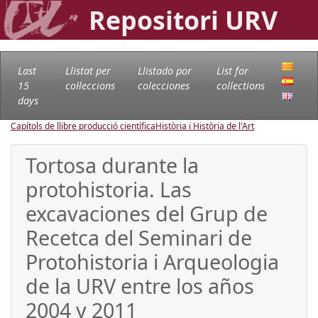
Repositori URV
Last
Llistat per
Llistado por
List for
15
col·leccions
colecciones
collections
days
Capítols de llibre producció científica
Història i Història de l'Art
Tortosa durante la
protohistoria. Las
excavaciones del Grup de
Recetca del Seminari de
Protohistoria i Arqueologia
de la URV entre los años
2004 y 2011