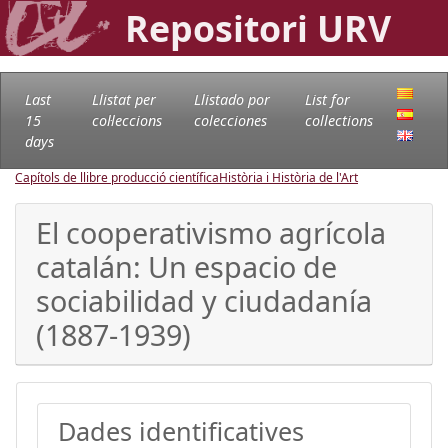
Repositori URV
Last
Llistat per
Llistado por
List for
15
col·leccions
colecciones
collections
days
Capítols de llibre producció científica
Història i Història de l'Art
El cooperativismo agrícola
catalán: Un espacio de
sociabilidad y ciudadanía
(1887-1939)
Dades identificatives