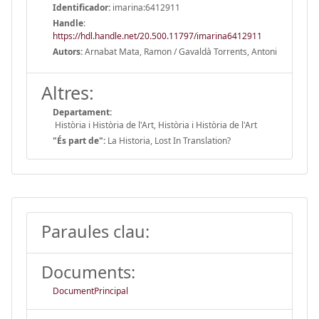
Identificador:
imarina:6412911
Handle
:
https://hdl.handle.net/20.500.11797/imarina6412911
Autors:
Arnabat Mata, Ramon / Gavaldà Torrents, Antoni
Altres:
Departament:
Història i Història de l'Art, Història i Història de l'Art
"És part de":
La Historia, Lost In Translation?
Paraules clau:
Documents:
DocumentPrincipal