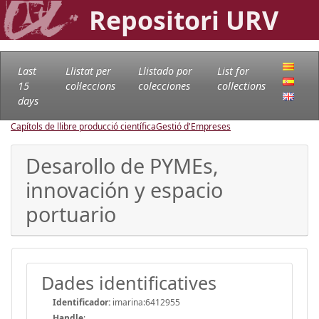
Repositori URV
Last
Llistat per
Llistado por
List for
15
col·leccions
colecciones
collections
days
Capítols de llibre producció científica
Gestió d'Empreses
Desarollo de PYMEs,
innovación y espacio
portuario
Dades identificatives
Identificador:
imarina:6412955
Handle
: