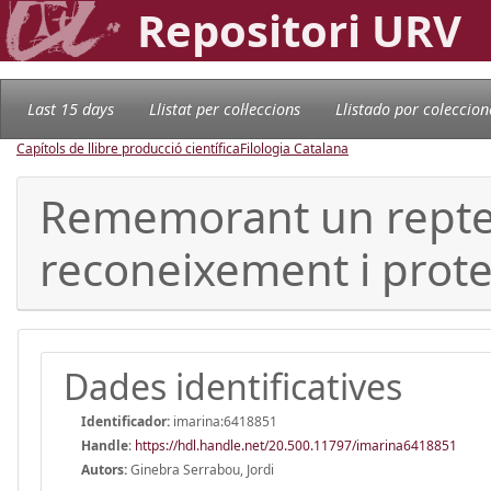
Repositori URV
Last 15 days
Llistat per col·leccions
Llistado por coleccion
Capítols de llibre producció científica
Filologia Catalana
Rememorant un repte h
reconeixement i prote
Dades identificatives
Identificador:
imarina:6418851
Handle
:
https://hdl.handle.net/20.500.11797/imarina6418851
Autors:
Ginebra Serrabou, Jordi