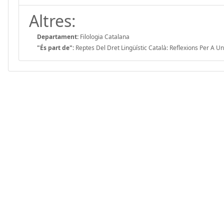
Altres:
Departament:
Filologia Catalana
"És part de":
Reptes Del Dret Lingüístic Català: Reflexions Per A Un