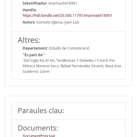
Identificador:
imarina:6418901
Handle
:
https://hdl.handle.net/20.500.11797/imarina6418901
Autors:
Gonzalo Iglesia, Juan Luís
Altres:
Departament:
Estudis de Comunicació
"És part de":
Del Siglo Xix Al Xxi, Tendencias Y Debates / Coord. Por
Mónica Moreno Seco, Rafael Fernández-Sirvent, Rosa Ana
Gutiérrez Lloret
Paraules clau:
Documents:
DocumentPrincipal