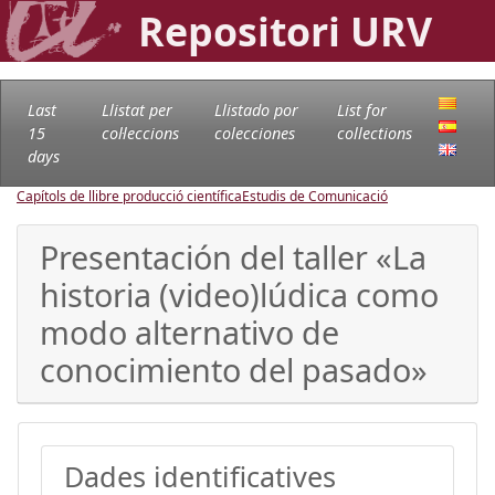
Repositori URV
Last
Llistat per
Llistado por
List for
15
col·leccions
colecciones
collections
days
Capítols de llibre producció científica
Estudis de Comunicació
Presentación del taller «La
historia (video)lúdica como
modo alternativo de
conocimiento del pasado»
Dades identificatives