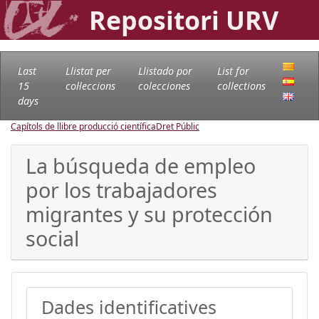
Repositori URV
Last
Llistat per
Llistado por
List for
15
col·leccions
colecciones
collections
days
Capítols de llibre producció científica
Dret Públic
La búsqueda de empleo
por los trabajadores
migrantes y su protección
social
Dades identificatives