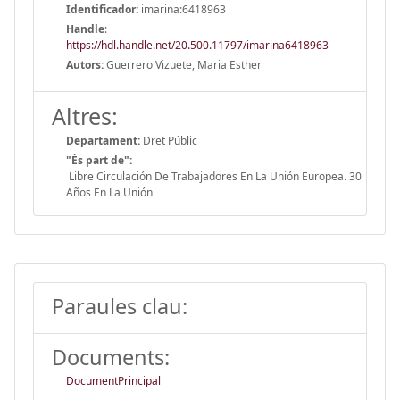
Identificador:
imarina:6418963
Handle
:
https://hdl.handle.net/20.500.11797/imarina6418963
Autors:
Guerrero Vizuete, Maria Esther
Altres:
Departament:
Dret Públic
"És part de":
Libre Circulación De Trabajadores En La Unión Europea. 30
Años En La Unión
Paraules clau:
Documents:
DocumentPrincipal