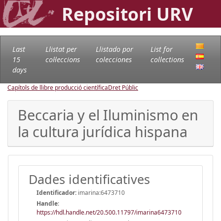
Repositori URV
Last
Llistat per
Llistado por
List for
15
col·leccions
colecciones
collections
days
Capítols de llibre producció científica
Dret Públic
Beccaria y el Iluminismo en
la cultura jurídica hispana
Dades identificatives
Identificador:
imarina:6473710
Handle
:
https://hdl.handle.net/20.500.11797/imarina6473710