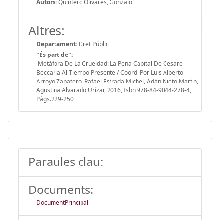
Autors:
Quintero Olivares, Gonzalo
Altres:
Departament:
Dret Públic
"És part de":
Metáfora De La Crueldad: La Pena Capital De Cesare
Beccaria Al Tiempo Presente / Coord. Por Luis Alberto
Arroyo Zapatero, Rafael Estrada Michel, Adán Nieto Martín,
Agustina Alvarado Urízar, 2016, Isbn 978-84-9044-278-4,
Págs.229-250
Paraules clau:
Documents:
DocumentPrincipal