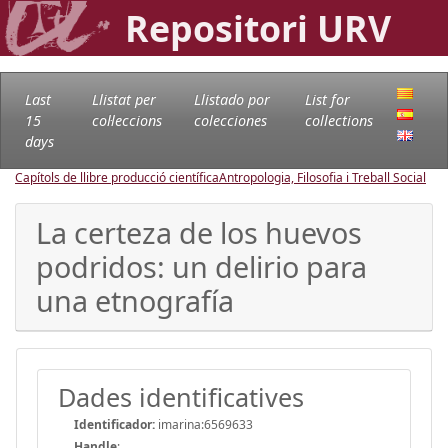
Repositori URV
Last
Llistat per
Llistado por
List for
15
col·leccions
colecciones
collections
days
Capítols de llibre producció científica
Antropologia, Filosofia i Treball Social
La certeza de los huevos
podridos: un delirio para
una etnografía
Dades identificatives
Identificador:
imarina:6569633
Handle
: