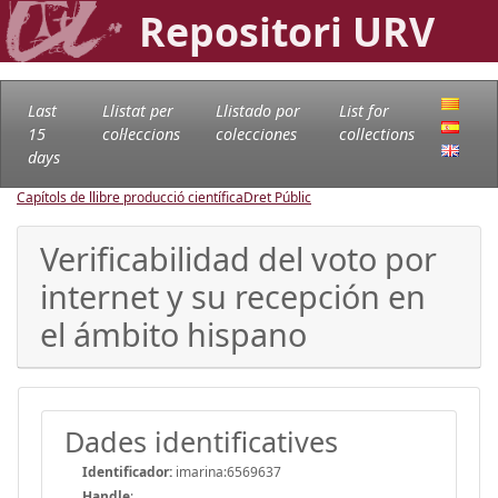
Repositori URV
Last
Llistat per
Llistado por
List for
15
col·leccions
colecciones
collections
days
Capítols de llibre producció científica
Dret Públic
Verificabilidad del voto por
internet y su recepción en
el ámbito hispano
Dades identificatives
Identificador:
imarina:6569637
Handle
: