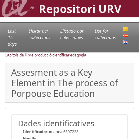
Repositori URV
Last
Llistat per
Llistado por
List for
15
col·leccions
colecciones
collections
days
Capítols de llibre producció científica
Pedagogia
Assesment as a Key
Element in The process of
Porpouse Education
Dades identificatives
Identificador:
imarina:6897228
Handle
: