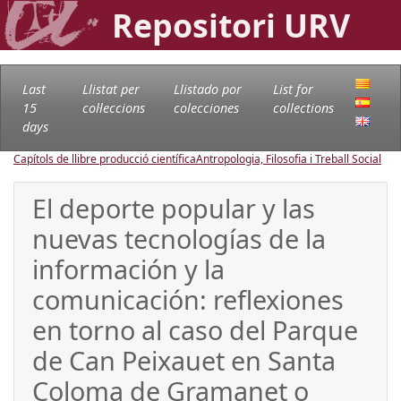
Repositori URV
Last
Llistat per
Llistado por
List for
15
col·leccions
colecciones
collections
days
Capítols de llibre producció científica
Antropologia, Filosofia i Treball Social
El deporte popular y las
nuevas tecnologías de la
información y la
comunicación: reflexiones
en torno al caso del Parque
de Can Peixauet en Santa
Coloma de Gramanet o