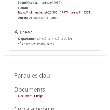
Identificador:
imarina:9149371
Handle
:
https://hdl.handle.net/20.500.11797/imarina9149371
Autors:
Arnabat Mata, Ramon
Altres:
Departament:
Història i Història de l'Art
"És part de":
Postguerres
Paraules clau:
Documents:
DocumentPrincipal
Cerca a google