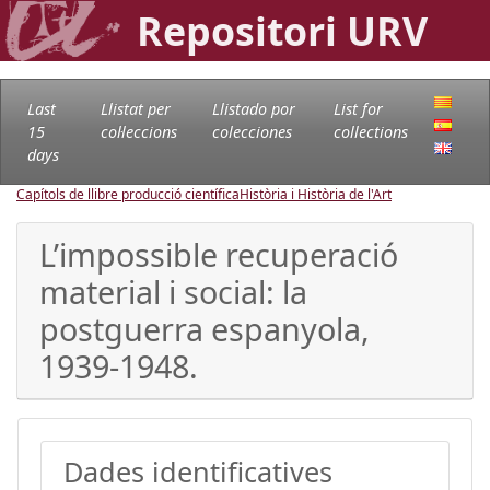
Repositori URV
Last
Llistat per
Llistado por
List for
15
col·leccions
colecciones
collections
days
Capítols de llibre producció científica
Història i Història de l'Art
L’impossible recuperació
material i social: la
postguerra espanyola,
1939-1948.
Dades identificatives