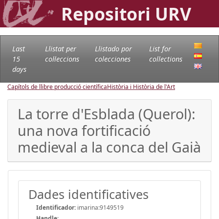
Repositori URV
Last
Llistat per
Llistado por
List for
15
col·leccions
colecciones
collections
days
Capítols de llibre producció científica
Història i Història de l'Art
La torre d'Esblada (Querol):
una nova fortificació
medieval a la conca del Gaià
Dades identificatives
Identificador:
imarina:9149519
Handle
: