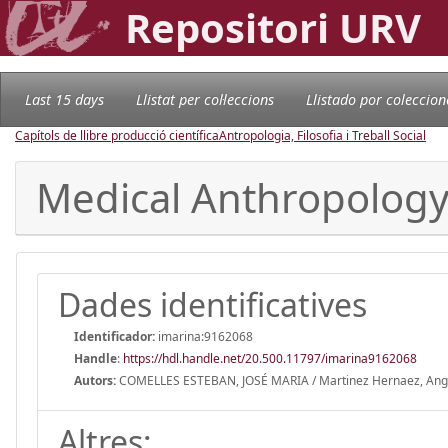
Repositori URV
Last 15 days
Llistat per col·leccions
Llistado por coleccion
Capítols de llibre producció científica
Antropologia, Filosofia i Treball Social
Medical Anthropology i
Dades identificatives
Identificador:
imarina:9162068
Handle
:
https://hdl.handle.net/20.500.11797/imarina9162068
Autors:
COMELLES ESTEBAN, JOSÉ MARIA / Martinez Hernaez, Ang
Altres: