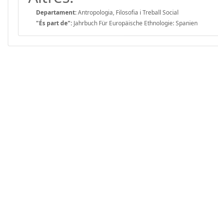
Departament:
Antropologia, Filosofia i Treball Social
"És part de":
Jahrbuch Für Europäische Ethnologie: Spanien