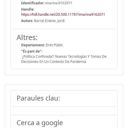
Identificador:
imarina:9162071
Handle
:
https://hdl.handle.net/20.500.11797/imarina9162071
Autors:
Barrat Esteve, Jordi
Altres:
Departament:
Dret Públic
"És part de":
¿Política Confinada?: Nuevas Tecnologías Y Tomas De
Decisiones En Un Contexto De Pandemia
Paraules clau:
Cerca a google