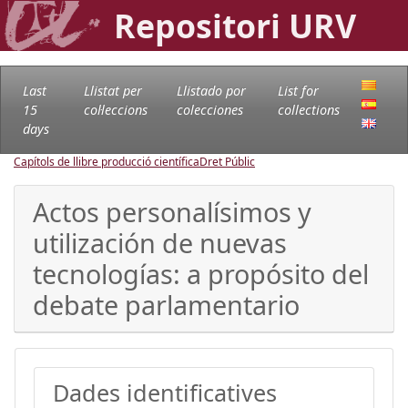
Repositori URV
Last
Llistat per
Llistado por
List for
15
col·leccions
colecciones
collections
days
Capítols de llibre producció científica
Dret Públic
Actos personalísimos y
utilización de nuevas
tecnologías: a propósito del
debate parlamentario
Dades identificatives