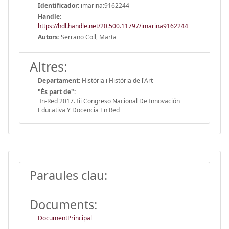
Identificador:
imarina:9162244
Handle
:
https://hdl.handle.net/20.500.11797/imarina9162244
Autors:
Serrano Coll, Marta
Altres:
Departament:
Història i Història de l'Art
"És part de":
In-Red 2017. Iii Congreso Nacional De Innovación
Educativa Y Docencia En Red
Paraules clau:
Documents:
DocumentPrincipal