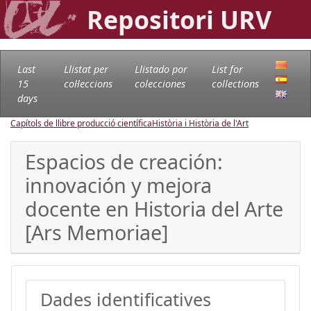
Repositori URV
Last
Llistat per
Llistado por
List for
15
col·leccions
colecciones
collections
days
Capítols de llibre producció científica
Història i Història de l'Art
Espacios de creación:
innovación y mejora
docente en Historia del Arte
[Ars Memoriae]
Dades identificatives