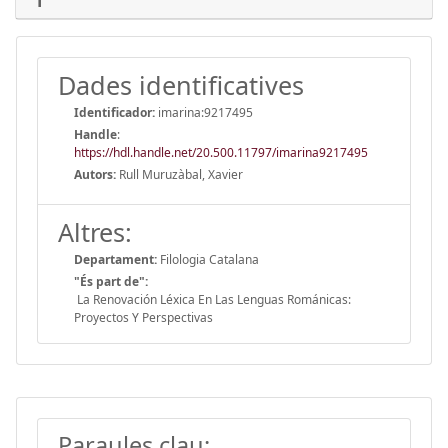
Dades identificatives
Identificador:
imarina:9217495
Handle
:
https://hdl.handle.net/20.500.11797/imarina9217495
Autors:
Rull Muruzàbal, Xavier
Altres:
Departament:
Filologia Catalana
"És part de":
La Renovación Léxica En Las Lenguas Románicas:
Proyectos Y Perspectivas
Paraules clau: