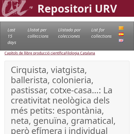
Repositori URV
Last
Llistat per
Llistado por
List for
15
col·leccions
colecciones
collections
days
Capítols de llibre producció científica
Filologia Catalana
Cirquista, viatgista,
ballerista, colonieria,
pastissar, cotxe-casa…: La
creativitat neològica dels
més petits: espontània,
neta, genuïna, gramatical,
però efímera i individual