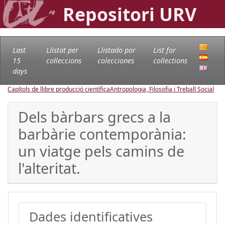
Repositori URV
Last
Llistat per
Llistado por
List for
15
col·leccions
colecciones
collections
days
Capítols de llibre producció científica
Antropologia, Filosofia i Treball Social
Dels bàrbars grecs a la
barbàrie contemporània:
un viatge pels camins de
l'alteritat.
Dades identificatives