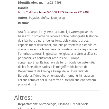
Identificador:
imarina:9217498
Handle
:
https://hdl.handle.net/20.500.11797/imarina9217498
Autors:
Pujadas Muñoz, Joan Josep
Resum:
Ara fa 32 anys, l"any 1988, la Joana i jo vàrem posar les
bases d"un projecte de recerca sobre l"etnografia històrica
dels bàrbars a partir de les fonts dels viatgers grecs,
especialment d"Heròdot, que ens permetessin establir les
connexions entre la manera de construir les categories de
l"alteritat cultural, lingüística i religiosa a la Grècia clàssica
per poder-les confrontar amb les de l"Europa
contemporània. Es tractava de fer un buidatge sistemàtic
de les fonts dipositades a la magnífica biblioteca del
Departament de Filologia Grega de la Universitat de
Barcelona, l"únic lloc on en aquells moments hi havia un
corpus complet per dur a terme el treball que ens havíem
proposat. (...).
Altres:
Departament:
Antropologia, Filosofia i Treball Social