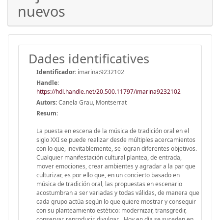
nuevos
Dades identificatives
Identificador:
imarina:9232102
Handle
:
https://hdl.handle.net/20.500.11797/imarina9232102
Autors:
Canela Grau, Montserrat
Resum:
La puesta en escena de la música de tradición oral en el
siglo XXI se puede realizar desde múltiples acercamientos
con lo que, inevitablemente, se logran diferentes objetivos.
Cualquier manifestación cultural plantea, de entrada,
mover emociones, crear ambientes y agradar a la par que
culturizar, es por ello que, en un concierto basado en
música de tradición oral, las propuestas en escenario
acostumbran a ser variadas y todas válidas, de manera que
cada grupo actúa según lo que quiere mostrar y conseguir
con su planteamiento estético: modernizar, transgredir,
conservar, reproducir, divulgar... Hoy en día se suceden en