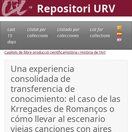
Repositori URV
Last
Llistat per
Llistado por
List for
15
col·leccions
colecciones
collections
days
Capítols de llibre producció científica
Història i Història de l'Art
Una experiencia
consolidada de
transferencia de
conocimiento: el caso de las
Krregades de Romanços o
cómo llevar al escenario
viejas canciones con aires