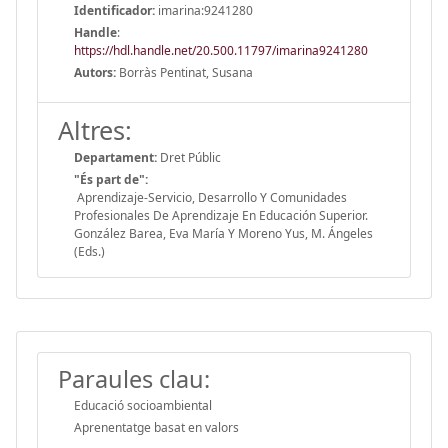
Identificador:
imarina:9241280
Handle
:
https://hdl.handle.net/20.500.11797/imarina9241280
Autors:
Borràs Pentinat, Susana
Altres:
Departament:
Dret Públic
"És part de":
Aprendizaje-Servicio, Desarrollo Y Comunidades
Profesionales De Aprendizaje En Educación Superior.
González Barea, Eva María Y Moreno Yus, M. Ángeles
(Eds.)
Paraules clau:
Educació socioambiental
Aprenentatge basat en valors