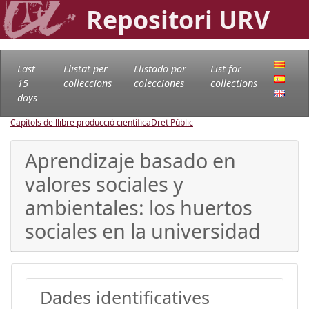
Repositori URV
Last
Llistat per
Llistado por
List for
15
col·leccions
colecciones
collections
days
Capítols de llibre producció científica
Dret Públic
Aprendizaje basado en
valores sociales y
ambientales: los huertos
sociales en la universidad
Dades identificatives