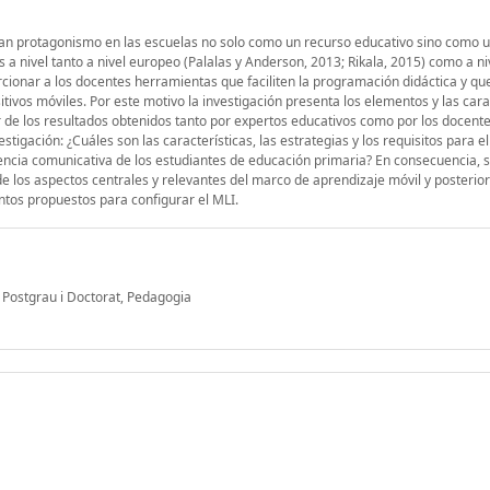
gran protagonismo en las escuelas no solo como un recurso educativo sino como 
 a nivel tanto a nivel europeo (Palalas y Anderson, 2013; Rikala, 2015) como a niv
cionar a los docentes herramientas que faciliten la programación didáctica y qu
ivos móviles. Por este motivo la investigación presenta los elementos y las cara
 de los resultados obtenidos tanto por expertos educativos como por los docentes
tigación: ¿Cuáles son las características, las estrategias y los requisitos para el
encia comunicativa de los estudiantes de educación primaria? En consecuencia, 
de los aspectos centrales y relevantes del marco de aprendizaje móvil y posteri
entos propuestos para configurar el MLI.
 Postgrau i Doctorat, Pedagogia