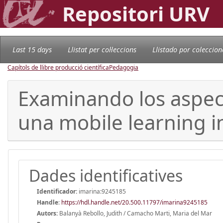
Repositori URV
Last 15 days
Llistat per col·leccions
Llistado por coleccion
Capítols de llibre producció científica
Pedagogia
Examinando los aspect
una mobile learning i
Dades identificatives
Identificador:
imarina:9245185
Handle
:
https://hdl.handle.net/20.500.11797/imarina9245185
Autors:
Balanyà Rebollo, Judith / Camacho Marti, Maria del Mar