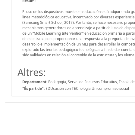
Resum:
El uso de los dispositivos móviles en educación está adquiriendo 
línea metodológica educativa, incentivado por diversas experiencias
(Samsung Smart School, 2017). Por tanto, se hace necesario propor
mecanismos generadores de aprendizaje a partir del uso de disposit
de un “Mobile Learning Intervention” en educación primaria a partir
de este trabajo es proporcionar una respuesta a la pregunta de inves
desarrollo e implementación de un MLI para desarrollar la compet
explorado las teorías pedagógico-tecnológicas a fin de dar cuenta 
sido validados en relación al contenido de la estructura y los elem
Altres:
Departament:
Pedagogia, Servei de Recursos Educatius, Escola de
"És part de":
EDUcación con TECnología Un compromiso social