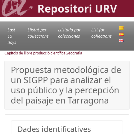
Repositori URV
Last
Llistat per
Llistado por
List for
15
col·leccions
colecciones
collections
days
Capítols de llibre producció científica
Geografia
Propuesta metodológica de
un SIGPP para analizar el
uso público y la percepción
del paisaje en Tarragona
Dades identificatives