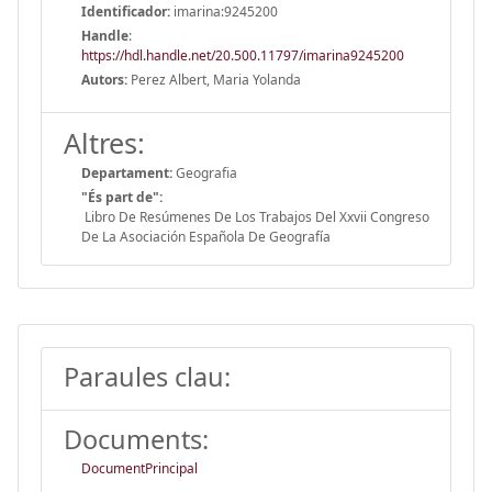
Identificador:
imarina:9245200
Handle
:
https://hdl.handle.net/20.500.11797/imarina9245200
Autors:
Perez Albert, Maria Yolanda
Altres:
Departament:
Geografia
"És part de":
Libro De Resúmenes De Los Trabajos Del Xxvii Congreso
De La Asociación Española De Geografía
Paraules clau:
Documents:
DocumentPrincipal