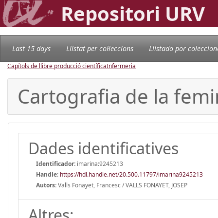
Repositori URV
Last 15 days
Llistat per col·leccions
Llistado por coleccion
Capítols de llibre producció científica
Infermeria
Cartografia de la femi
Dades identificatives
Identificador:
imarina:9245213
Handle
:
https://hdl.handle.net/20.500.11797/imarina9245213
Autors:
Valls Fonayet, Francesc / VALLS FONAYET, JOSEP
Altres: