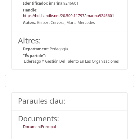
Identificador:
imarina:9246601
Handle
:
https://hdl.handle.net/20.500.11797/imarina9246601
Autors:
Gisbert Cervera, Maria Mercedes
Altres:
Departament:
Pedagogia
"És part de":
Liderazgo Y Gestión Del Talento En Las Organizaciones
Paraules clau:
Documents:
DocumentPrincipal