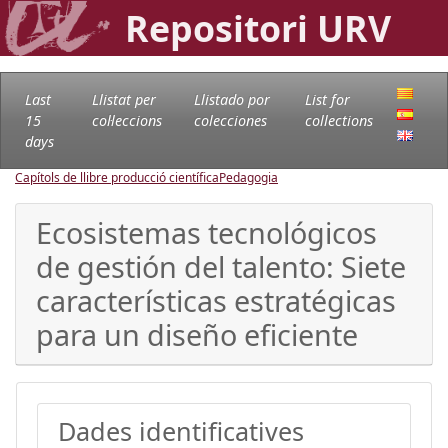
Repositori URV
Last
Llistat per
Llistado por
List for
15
col·leccions
colecciones
collections
days
Capítols de llibre producció científica
Pedagogia
Ecosistemas tecnológicos
de gestión del talento: Siete
características estratégicas
para un diseño eficiente
Dades identificatives