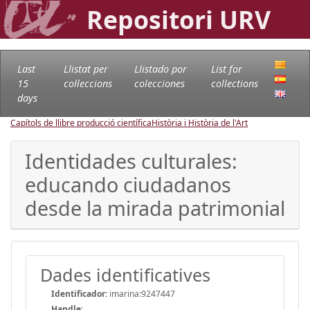
Repositori URV
Last
Llistat per
Llistado por
List for
15
col·leccions
colecciones
collections
days
Capítols de llibre producció científica
Història i Història de l'Art
Identidades culturales:
educando ciudadanos
desde la mirada patrimonial
Dades identificatives
Identificador:
imarina:9247447
Handle
: