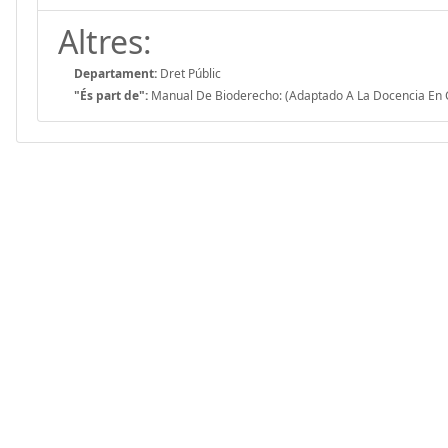
Altres:
Departament:
Dret Públic
"És part de":
Manual De Bioderecho: (Adaptado A La Docencia En Cie