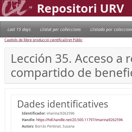
Repositori URV
Last 15 days
Llistat per col·leccions
Llistado por coleccion
Capítols de llibre producció científica
Dret Públic
Lección 35. Acceso a 
compartido de benefic
Dades identificatives
Identificador:
imarina:9262596
Handle
:
https://hdl.handle.net/20.500.11797/imarina9262596
Autors:
Borràs Pentinat, Susana