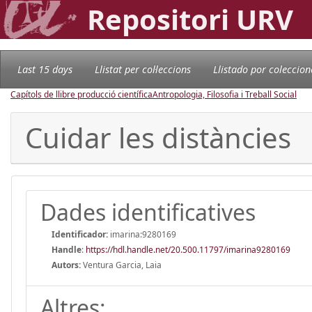
Repositori URV
Last 15 days
Llistat per col·leccions
Llistado por coleccion
Capítols de llibre producció científica
Antropologia, Filosofia i Treball Social
Cuidar les distàncies
Dades identificatives
Identificador:
imarina:9280169
Handle
:
https://hdl.handle.net/20.500.11797/imarina9280169
Autors:
Ventura Garcia, Laia
Altres: