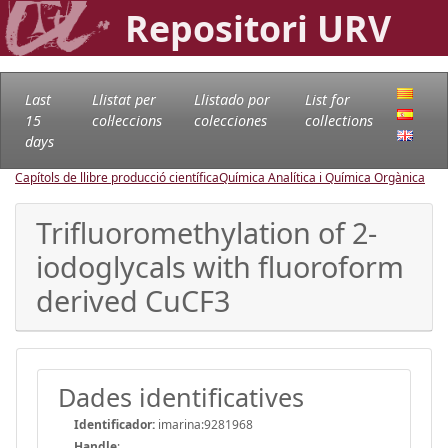
Repositori URV
Last
Llistat per
Llistado por
List for
15
col·leccions
colecciones
collections
days
Capítols de llibre producció científica
Química Analítica i Química Orgànica
Trifluoromethylation of 2-
iodoglycals with fluoroform
derived CuCF3
Dades identificatives
Identificador:
imarina:9281968
Handle
: