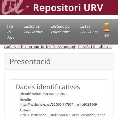
Repositori URV
Last
Llistat per
Llistado por
List for
15
col·leccions
colecciones
collections
days
Capítols de llibre producció científica
Antropologia, Filosofia i Treball Social
Presentació
Dades identificatives
Identificador:
imarina:9281969
Handle
:
https://hdl.handle.net/20.500.11797/imarina9281969
Autors:
Anleu Hernández, Claudia Maria / Forns Fernández, Maria