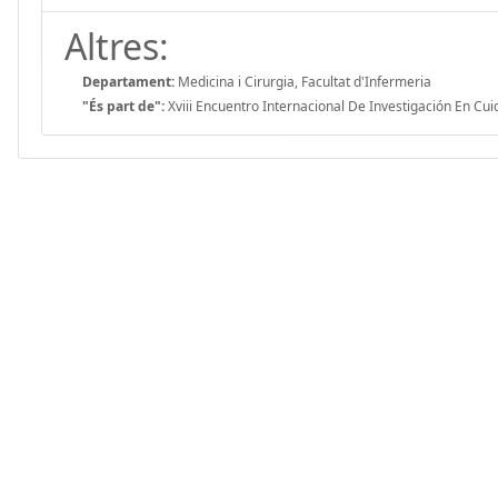
Altres:
Departament:
Medicina i Cirurgia, Facultat d'Infermeria
"És part de":
Xviii Encuentro Internacional De Investigación En Cu