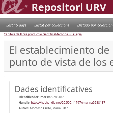
Repositori URV
Last 15 days
Llistat per col·leccions
Llistado por coleccion
Capítols de llibre producció científica
Medicina i Cirurgia
El establecimiento de 
punto de vista de los
Dades identificatives
Identificador:
imarina:9288187
Handle
:
https://hdl.handle.net/20.500.11797/imarina9288187
Autors:
Monteso Curto, Maria Pilar