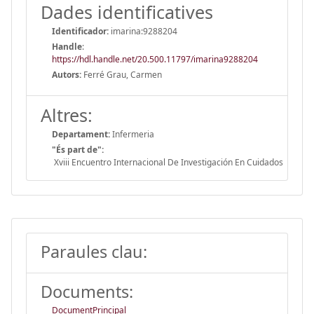
Dades identificatives
Identificador:
imarina:9288204
Handle
:
https://hdl.handle.net/20.500.11797/imarina9288204
Autors:
Ferré Grau, Carmen
Altres:
Departament:
Infermeria
"És part de":
Xviii Encuentro Internacional De Investigación En Cuidados
Paraules clau:
Documents:
DocumentPrincipal