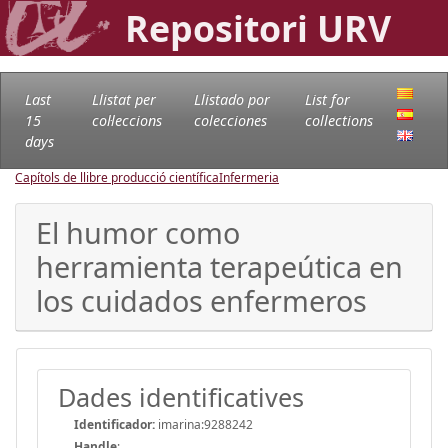
Repositori URV
Last
Llistat per
Llistado por
List for
15
col·leccions
colecciones
collections
days
Capítols de llibre producció científica
Infermeria
El humor como
herramienta terapeútica en
los cuidados enfermeros
Dades identificatives
Identificador:
imarina:9288242
Handle
: