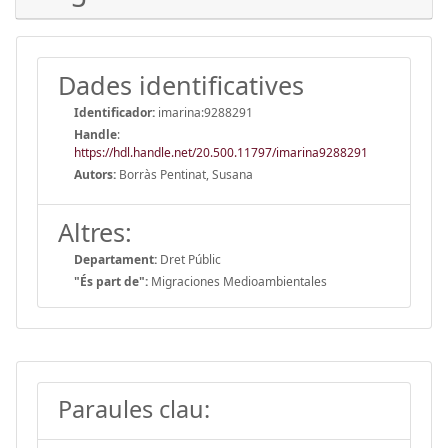
Dades identificatives
Identificador:
imarina:9288291
Handle
:
https://hdl.handle.net/20.500.11797/imarina9288291
Autors:
Borràs Pentinat, Susana
Altres:
Departament:
Dret Públic
"És part de":
Migraciones Medioambientales
Paraules clau: