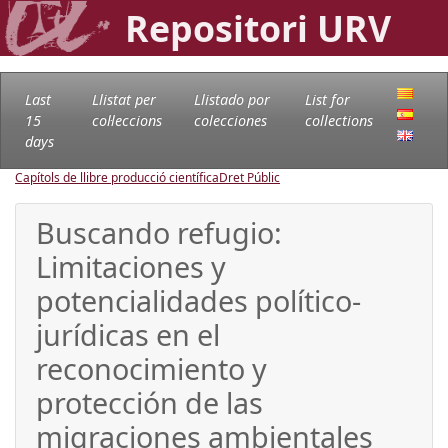
Repositori URV
Last
Llistat per
Llistado por
List for
15
col·leccions
colecciones
collections
days
Capítols de llibre producció científica
Dret Públic
Buscando refugio:
Limitaciones y
potencialidades político-
jurídicas en el
reconocimiento y
protección de las
migraciones ambientales