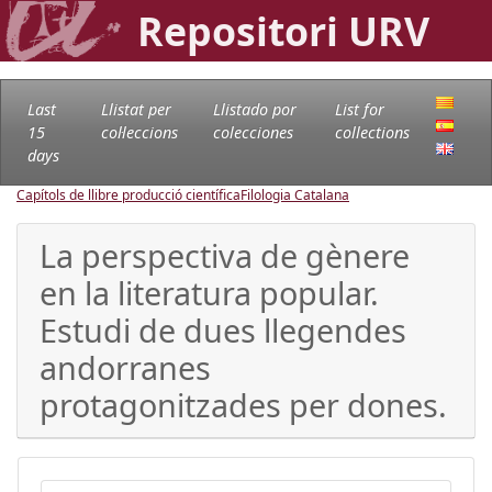
Repositori URV
Last
Llistat per
Llistado por
List for
15
col·leccions
colecciones
collections
days
Capítols de llibre producció científica
Filologia Catalana
La perspectiva de gènere
en la literatura popular.
Estudi de dues llegendes
andorranes
protagonitzades per dones.