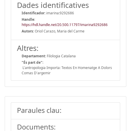
Dades identificatives
Identificador:
imarina:9292686
Handle
:
https://hdl.handle.net/20.500.11797/imarina9292686
Autors:
Oriol Carazo, Maria del Carme
Altres:
Departament:
Filologia Catalana
"És part de":
L'antropologia Importa: Textos En Homenatge A Dolors
Comas D'argemir
Paraules clau:
Documents: