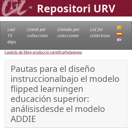
Repositori URV
Last
Llistat per
Llistado por
List for
15
col·leccions
colecciones
collections
days
Capítols de llibre producció científica
Pedagogia
Pautas para el diseño
instruccionalbajo el modelo
flipped learningen
educación superior:
análisisdesde el modelo
ADDIE