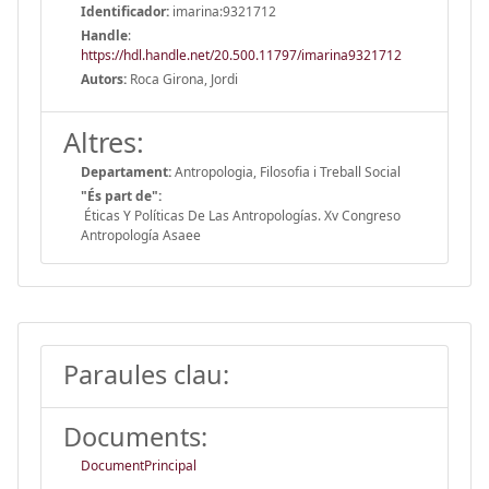
Identificador:
imarina:9321712
Handle
:
https://hdl.handle.net/20.500.11797/imarina9321712
Autors:
Roca Girona, Jordi
Altres:
Departament:
Antropologia, Filosofia i Treball Social
"És part de":
Éticas Y Políticas De Las Antropologías. Xv Congreso
Antropología Asaee
Paraules clau:
Documents:
DocumentPrincipal