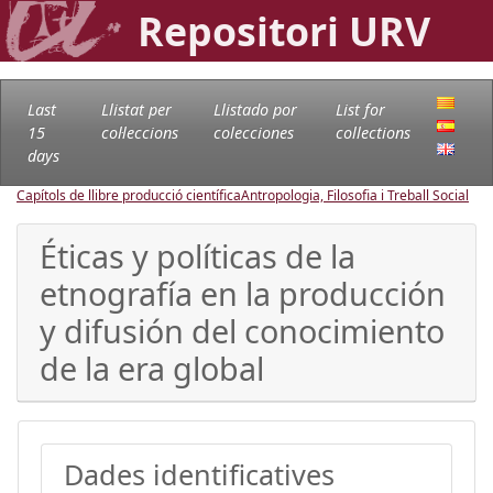
Repositori URV
Last
Llistat per
Llistado por
List for
15
col·leccions
colecciones
collections
days
Capítols de llibre producció científica
Antropologia, Filosofia i Treball Social
Éticas y políticas de la
etnografía en la producción
y difusión del conocimiento
de la era global
Dades identificatives