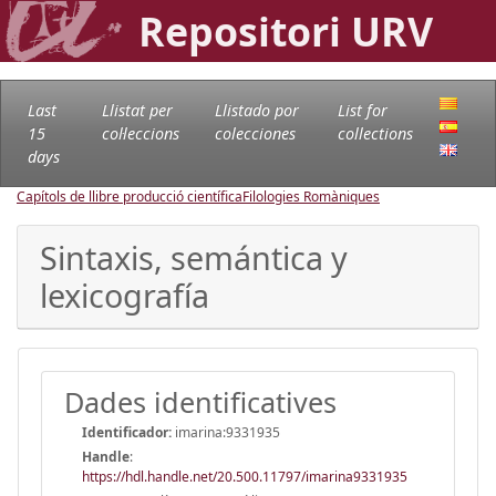
Repositori URV
Last
Llistat per
Llistado por
List for
15
col·leccions
colecciones
collections
days
Capítols de llibre producció científica
Filologies Romàniques
Sintaxis, semántica y
lexicografía
Dades identificatives
Identificador:
imarina:9331935
Handle
:
https://hdl.handle.net/20.500.11797/imarina9331935