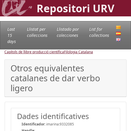
Repositori URV
Last
Llistat per
Llistado por
List for
15
col·leccions
colecciones
collections
days
Capítols de llibre producció científica
Filologia Catalana
Otros equivalentes
catalanes de dar verbo
ligero
Dades identificatives
Identificador:
imarina:9332085
Handle
: