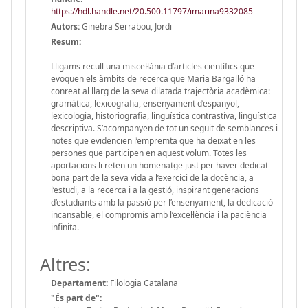
https://hdl.handle.net/20.500.11797/imarina9332085
Autors:
Ginebra Serrabou, Jordi
Resum:
Lligams recull una miscel·lània d’articles científics que
evoquen els àmbits de recerca que Maria Bargalló ha
conreat al llarg de la seva dilatada trajectòria acadèmica:
gramàtica, lexicografia, ensenyament d’espanyol,
lexicologia, historiografia, lingüística contrastiva, lingüística
descriptiva. S’acompanyen de tot un seguit de semblances i
notes que evidencien l’empremta que ha deixat en les
persones que participen en aquest volum. Totes les
aportacions li reten un homenatge just per haver dedicat
bona part de la seva vida a l’exercici de la docència, a
l’estudi, a la recerca i a la gestió, inspirant generacions
d’estudiants amb la passió per l’ensenyament, la dedicació
incansable, el compromís amb l’excel·lència i la paciència
infinita.
Altres:
Departament:
Filologia Catalana
"És part de":