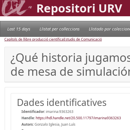
Repositori URV
Last 15 days
Llistat per col·leccions
Llistado por coleccion
Capítols de llibre producció científica
Estudis de Comunicació
¿Qué historia jugamos
de mesa de simulación
Dades identificatives
Identificador:
imarina:9363263
Handle
:
https://hdl.handle.net/20.500.11797/imarina9363263
Autors:
Gonzalo Iglesia, Juan Luís