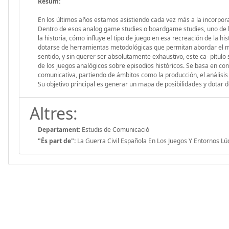
Resum:
En los últimos años estamos asistiendo cada vez más a la incorpor
Dentro de esos analog game studies o boardgame studies, uno de lo
la historia, cómo influye el tipo de juego en esa recreación de la hi
dotarse de herramientas metodológicas que permitan abordar el med
sentido, y sin querer ser absolutamente exhaustivo, este ca- pítulo
de los juegos analógicos sobre episodios históricos. Se basa en co
comunicativa, partiendo de ámbitos como la producción, el análisis 
Su objetivo principal es generar un mapa de posibilidades y dotar 
Altres:
Departament:
Estudis de Comunicació
"És part de":
La Guerra Civil Española En Los Juegos Y Entornos Lú