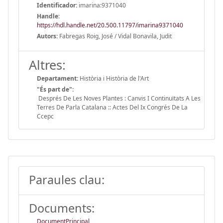
Identificador:
imarina:9371040
Handle
:
https://hdl.handle.net/20.500.11797/imarina9371040
Autors:
Fabregas Roig, José / Vidal Bonavila, Judit
Altres:
Departament:
Història i Història de l'Art
"És part de":
Després De Les Noves Plantes : Canvis I Continuïtats A Les
Terres De Parla Catalana :: Actes Del Ix Congrés De La
Ccepc
Paraules clau:
Documents:
DocumentPrincipal