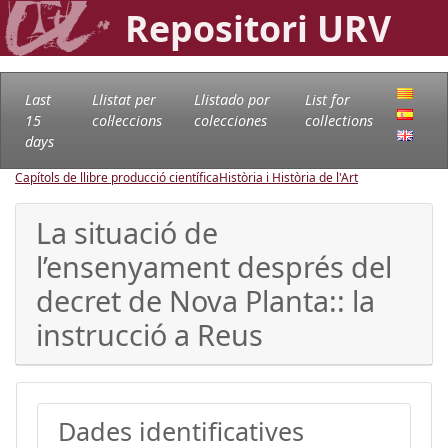
Repositori URV
Last
Llistat per
Llistado por
List for
15
col·leccions
colecciones
collections
days
Capítols de llibre producció científica
Història i Història de l'Art
La situació de
l’ensenyament després del
decret de Nova Planta:: la
instrucció a Reus
Dades identificatives