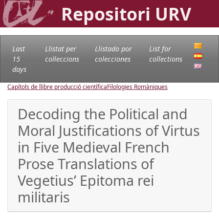
Repositori URV
Last
Llistat per
Llistado por
List for
15
col·leccions
colecciones
collections
days
Capítols de llibre producció científica
Filologies Romàniques
Decoding the Political and
Moral Justifications of Virtus
in Five Medieval French
Prose Translations of
Vegetius’ Epitoma rei
militaris