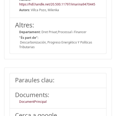
https://hdl.handle.net/20.500.11797/imarina9470445
Autors:
Villca Pozo, Milenka
Altres:
Departament:
Dret Privat,Processal i Financer
"És part de":
Descarbonización, Progreso Energético Y Políticas
Tributarias
Paraules clau:
Documents:
DocumentPrincipal
Cerca a google