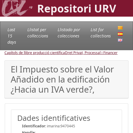
Repositori URV
Last
Llistat per
Llistado por
List for
15
col·leccions
colecciones
collections
days
Capítols de llibre producció científica
Dret Privat, Processal i Financer
El Impuesto sobre el Valor
Añadido en la edificación
¿Hacia un IVA verde?,
Dades identificatives
Identificador:
imarina:9470445
Handle
: