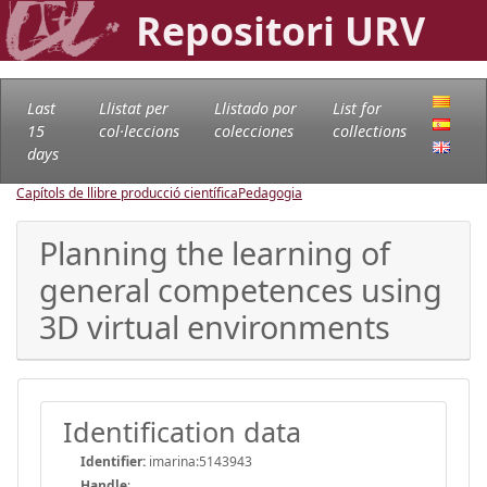
Repositori URV
Last
Llistat per
Llistado por
List for
15
col·leccions
colecciones
collections
days
Capítols de llibre producció científica
Pedagogia
Planning the learning of
general competences using
3D virtual environments
Identification data
Identifier:
imarina:5143943
Handle
: