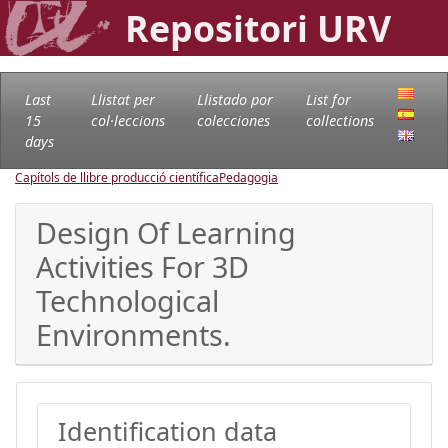
Repositori URV
Last
Llistat per
Llistado por
List for
15
col·leccions
colecciones
collections
days
Capítols de llibre producció científica
Pedagogia
Design Of Learning
Activities For 3D
Technological
Environments.
Identification data