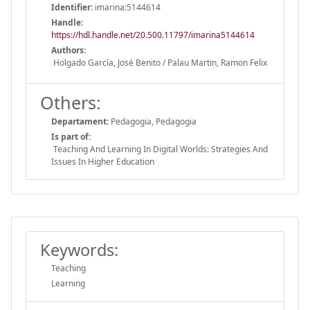
Identifier:
imarina:5144614
Handle
:
https://hdl.handle.net/20.500.11797/imarina5144614
Authors:
Holgado García, José Benito / Palau Martin, Ramon Felix
Others:
Departament:
Pedagogia, Pedagogia
Is part of:
Teaching And Learning In Digital Worlds: Strategies And
Issues In Higher Education
Keywords:
Teaching
Learning