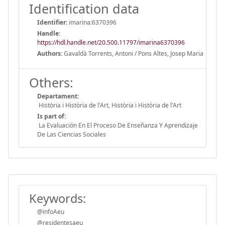
Identification data
Identifier:
imarina:6370396
Handle
:
https://hdl.handle.net/20.500.11797/imarina6370396
Authors:
Gavaldà Torrents, Antoni / Pons Altes, Josep Maria
Others:
Departament:
Història i Història de l'Art, Història i Història de l'Art
Is part of:
La Evaluación En El Proceso De Enseñanza Y Aprendizaje
De Las Ciencias Sociales
Keywords:
@infoAeu
@residentesaeu