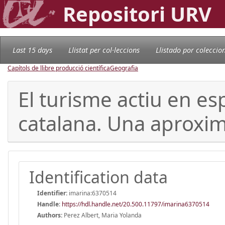
Repositori URV
Last 15 days
Llistat per col·leccions
Llistado por coleccio
Capítols de llibre producció científica
Geografia
El turisme actiu en es
catalana. Una aproxima
Identification data
Identifier:
imarina:6370514
Handle
:
https://hdl.handle.net/20.500.11797/imarina6370514
Authors:
Perez Albert, Maria Yolanda