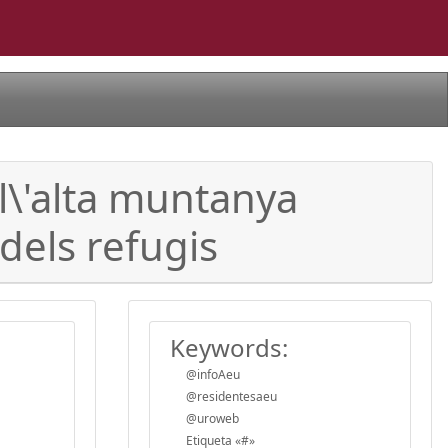
 l\'alta muntanya
 dels refugis
Keywords:
@infoAeu
@residentesaeu
@uroweb
Etiqueta «#»