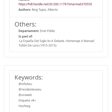
https://hdl.handle.net/20.500.11797/imarina6370550
Authors:
Reig Tapia, Alberto
Others:
Departament:
Dret Públic
Is part of:
La España Del Siglo Xx A Debate. Homenaje A Manuel
Tuñón De Lara (1915-2015)
Keywords:
@infoAeu
@residentesaeu
@uroweb
Etiqueta «#»
Hashtag