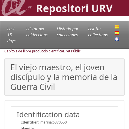
Repositori URV
Last
Llistat per
Llistado por
List for
15
col·leccions
colecciones
collections
days
Capítols de llibre producció científica
Dret Públic
El viejo maestro, el joven
discípulo y la memoria de la
Guerra Civil
Identification data
Identifier:
imarina:6370550
Handle
: