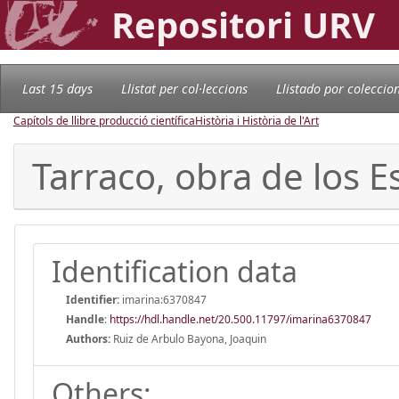
Repositori URV
Last 15 days
Llistat per col·leccions
Llistado por coleccio
Capítols de llibre producció científica
Història i Història de l'Art
Tarraco, obra de los E
Identification data
Identifier:
imarina:6370847
Handle
:
https://hdl.handle.net/20.500.11797/imarina6370847
Authors:
Ruiz de Arbulo Bayona, Joaquin
Others: