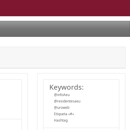
Keywords:
@infoAeu
@residentesaeu
@uroweb
Etiqueta «#»
Hashtag