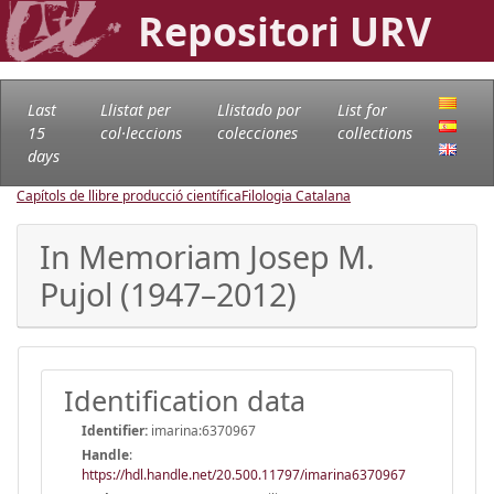
Repositori URV
Last
Llistat per
Llistado por
List for
15
col·leccions
colecciones
collections
days
Capítols de llibre producció científica
Filologia Catalana
In Memoriam Josep M.
Pujol (1947–2012)
Identification data
Identifier:
imarina:6370967
Handle
:
https://hdl.handle.net/20.500.11797/imarina6370967