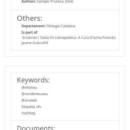
Authors:
Samper Prunera, Emili
Others:
Departament:
Filologia Catalana
Is part of:
Erotisme I Tabús En L'etnopoètica. A Cura D'anna Francés;
Jaume Guiscafrè
Keywords:
@infoAeu
@residentesaeu
@uroweb
Etiqueta «#»
Hashtag
Documents: